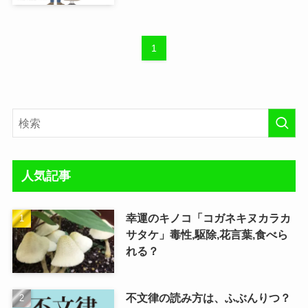
1
人気記事
幸運のキノコ「コガネキヌカラカ
サタケ」毒性,駆除,花言葉,食べら
れる？
不文律の読み方は、ふぶんりつ？