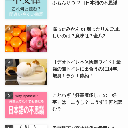
ふもんりつ ？［日本語の不思議］
腐ったみかん or 腐ったりんご,正
しいのは？意味は？金八?
【デオトイレ本体快適ワイド】最
強の猫トイレに出合うのに14年、
無臭！ラク！節約！
ことわざ「好事魔多し」の「好
事」は、こうじ？ こうず？何と読
む？