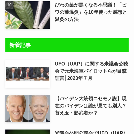
びわの葉が黒くなる不思議！「ビ
ワの葉温灸」を10年使った感想と
温灸の方法
新着記事
UFO（UAP）に関する米議会公聴
会で元米海軍パイロットらが目撃
証言│2023年７月
【バイデン大統領ニセモノ説】現
在のバイデンは誰が見ても別人？
替え玉・影武者か？
米議会公開公聴会でUFO（UAP）