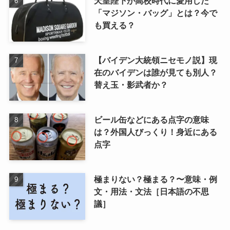
天皇陛下が高校時代に愛用した
「マジソン・バッグ」とは？今で
も買える？
【バイデン大統領ニセモノ説】現
在のバイデンは誰が見ても別人？
替え玉・影武者か？
ビール缶などにある点字の意味
は？外国人びっくり！身近にある
点字
極まりない？極まる？〜意味・例
文・用法・文法［日本語の不思
議］