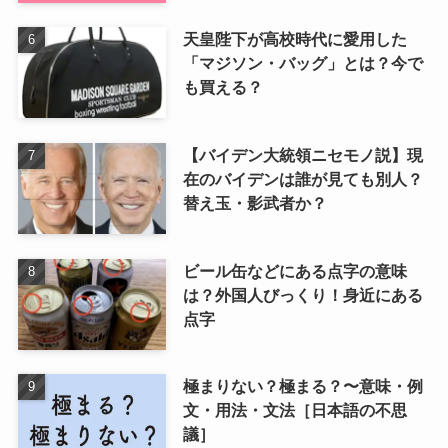
天皇陛下が高校時代に愛用した
「マジソン・バッグ」とは？今で
も買える？
【バイデン大統領ニセモノ説】現
在のバイデンは誰が見ても別人？
替え玉・影武者か？
ビール缶などにある点字の意味
は？外国人びっくり！身近にある
点字
極まりない？極まる？〜意味・例
文・用法・文法［日本語の不思
議］