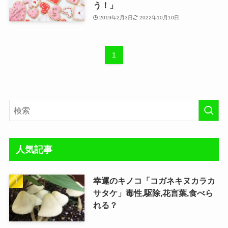
う！」
2019年2月3日
2022年10月10日
1
人気記事
幸運のキノコ「コガネキヌカラカ
サタケ」毒性,駆除,花言葉,食べら
れる？