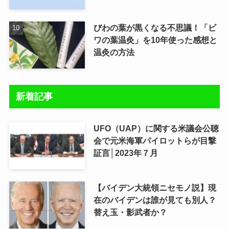
びわの葉が黒くなる不思議！「ビ
ワの葉温灸」を10年使った感想と
温灸の方法
新着記事
UFO（UAP）に関する米議会公聴
会で元米海軍パイロットらが目撃
証言│2023年７月
【バイデン大統領ニセモノ説】現
在のバイデンは誰が見ても別人？
替え玉・影武者か？