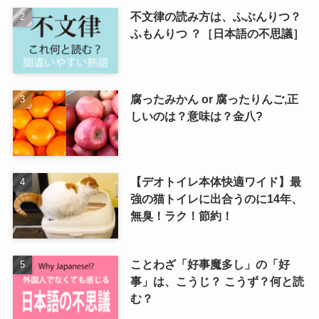
不文律の読み方は、ふぶんりつ？
ふもんりつ ？［日本語の不思議］
腐ったみかん or 腐ったりんご,正
しいのは？意味は？金八?
【デオトイレ本体快適ワイド】最
強の猫トイレに出合うのに14年、
無臭！ラク！節約！
ことわざ「好事魔多し」の「好
事」は、こうじ？ こうず？何と読
む？