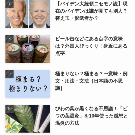
【バイデン大統領ニセモノ説】現
在のバイデンは誰が見ても別人？
替え玉・影武者か？
ビール缶などにある点字の意味
は？外国人びっくり！身近にある
点字
極まりない？極まる？〜意味・例
文・用法・文法［日本語の不思
議］
びわの葉が黒くなる不思議！「ビ
ワの葉温灸」を10年使った感想と
温灸の方法