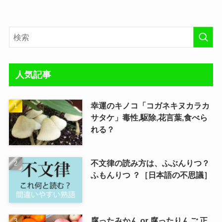
人気記事
幸運のキノコ「コガネキヌカラカ
サタケ」毒性,駆除,花言葉,食べら
れる？
不文律の読み方は、ふぶんりつ？
ふもんりつ ？［日本語の不思議］
腐ったみかん or 腐ったりんご,正