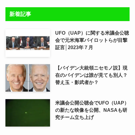
新着記事
UFO（UAP）に関する米議会公聴
会で元米海軍パイロットらが目撃
証言│2023年７月
【バイデン大統領ニセモノ説】現
在のバイデンは誰が見ても別人？
替え玉・影武者か？
米議会公開公聴会でUFO（UAP）
の新たな映像を公開、NASAも研
究チーム立ち上げ