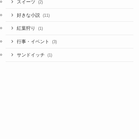
スイーツ
(2)
好きな小説
(11)
紅葉狩り
(1)
行事・イベント
(3)
サンドイッチ
(1)
食材宅配サービス
(1)
プライバシー
メニュー
ホーム
お問い合わせ
検索
目次
トップへ
マクロビオティック
ポリシー
(1)
クリスマス
(1)
レストラン
(2)
チョコレート
(3)
バレンタイン・デー
(2)