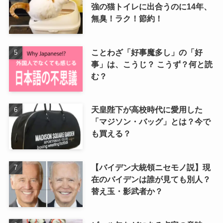
強の猫トイレに出合うのに14年、
無臭！ラク！節約！
ことわざ「好事魔多し」の「好
事」は、こうじ？ こうず？何と読
む？
天皇陛下が高校時代に愛用した
「マジソン・バッグ」とは？今で
も買える？
【バイデン大統領ニセモノ説】現
在のバイデンは誰が見ても別人？
替え玉・影武者か？