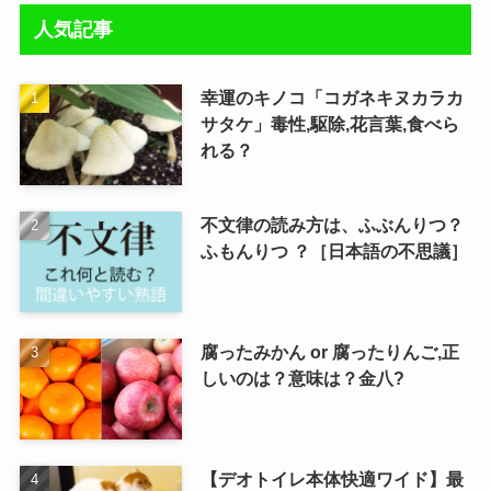
人気記事
幸運のキノコ「コガネキヌカラカ
サタケ」毒性,駆除,花言葉,食べら
れる？
不文律の読み方は、ふぶんりつ？
ふもんりつ ？［日本語の不思議］
腐ったみかん or 腐ったりんご,正
しいのは？意味は？金八?
【デオトイレ本体快適ワイド】最