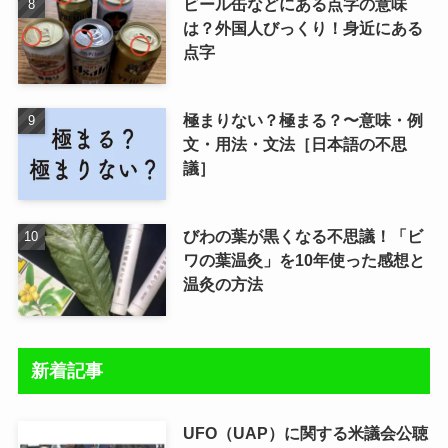
ビール缶などにある点字の意味
は？外国人びっくり！身近にある
点字
極まりない？極まる？〜意味・例
文・用法・文法［日本語の不思
議］
びわの葉が黒くなる不思議！「ビ
ワの葉温灸」を10年使った感想と
温灸の方法
新着記事
UFO（UAP）に関する米議会公聴