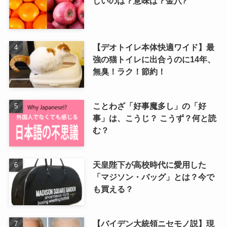
しいのは？意味は？金八?
【デオトイレ本体快適ワイド】最
強の猫トイレに出合うのに14年、
無臭！ラク！節約！
ことわざ「好事魔多し」の「好
事」は、こうじ？ こうず？何と読
む？
天皇陛下が高校時代に愛用した
「マジソン・バッグ」とは？今で
も買える？
【バイデン大統領ニセモノ説】現