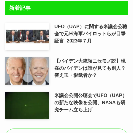
新着記事
UFO（UAP）に関する米議会公聴
会で元米海軍パイロットらが目撃
証言│2023年７月
【バイデン大統領ニセモノ説】現
在のバイデンは誰が見ても別人？
替え玉・影武者か？
米議会公開公聴会でUFO（UAP）
の新たな映像を公開、NASAも研
究チーム立ち上げ