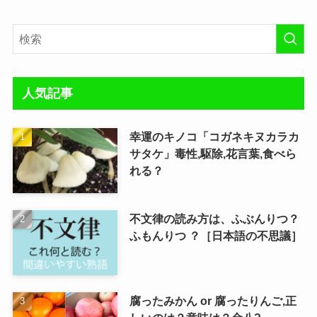
人気記事
幸運のキノコ「コガネキヌカラカ
サタケ」毒性,駆除,花言葉,食べら
れる？
不文律の読み方は、ふぶんりつ？
ふもんりつ ？［日本語の不思議］
腐ったみかん or 腐ったりんご,正