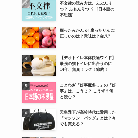
不文律の読み方は、ふぶんり
つ？ ふもんりつ ？［日本語の
不思議］
腐ったみかん or 腐ったりんご,
正しいのは？意味は？金八?
【デオトイレ本体快適ワイド】
最強の猫トイレに出合うのに
14年、無臭！ラク！節約！
ことわざ「好事魔多し」の「好
事」は、こうじ？ こうず？何
と読む？
天皇陛下が高校時代に愛用した
「マジソン・バッグ」とは？今
でも買える？