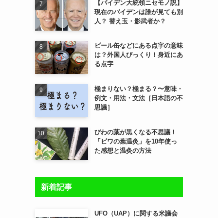
【バイデン大統領ニセモノ説】
現在のバイデンは誰が見ても別
人？ 替え玉・影武者か？
ビール缶などにある点字の意味
は？外国人びっくり！身近にあ
る点字
極まりない？極まる？〜意味・
例文・用法・文法［日本語の不
思議］
びわの葉が黒くなる不思議！
「ビワの葉温灸」を10年使っ
た感想と温灸の方法
新着記事
UFO（UAP）に関する米議会