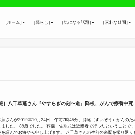
［ホーム］
［暮らし］
［気になる話題］
［素朴な疑問］
報］八千草薫さん『やすらぎの刻〜道』降板、がんで療養中死
薫さんが2019年10月24日、午前7時45分、膵臓（すいぞう）がんのた
しました。 88歳でした。 葬儀・告別式は近親者で行ったということで
去を謹んでお悔やみ申し上げます。 八千草さんの生前の来歴を振り返り