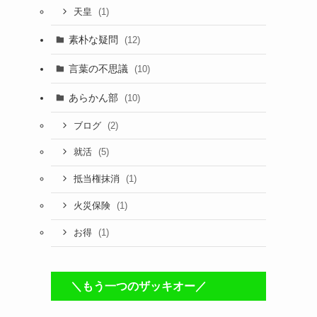
(1)
天皇
素朴な疑問
(12)
言葉の不思議
(10)
あらかん部
(10)
(2)
ブログ
(5)
就活
(1)
抵当権抹消
(1)
火災保険
(1)
お得
＼もう一つのザッキオー／