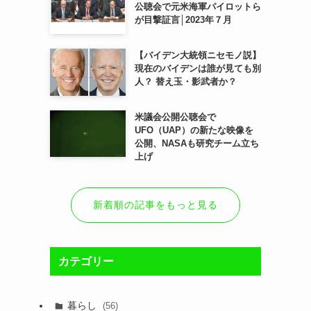
公聴会で元米海軍パイロットら
が目撃証言│2023年７月
【バイデン大統領ニセモノ説】
現在のバイデンは誰が見ても別
人？ 替え玉・影武者か？
米議会公開公聴会で
UFO（UAP）の新たな映像を
公開、NASAも研究チーム立ち
上げ
新着順の記事をもっと見る
カテゴリー
暮らし
(56)