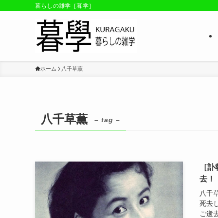
暮らしの雑学［暮学］
ホーム
八千草薫
八千草薫
– tag –
［訃
去！
八千草
死去
ご逝