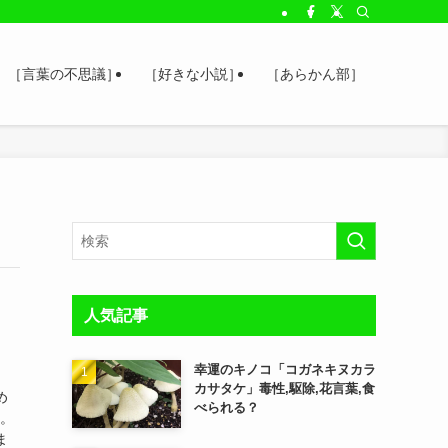
［言葉の不思議］
［好きな小説］
［あらかん部］
人気記事
幸運のキノコ「コガネキヌカラ
カサタケ」毒性,駆除,花言葉,食
め
べられる？
す。
ま