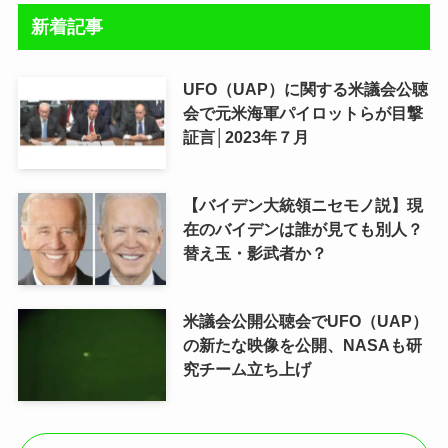
新着記事
UFO（UAP）に関する米議会公聴
会で元米海軍パイロットらが目撃
証言│2023年７月
【バイデン大統領ニセモノ説】現
在のバイデンは誰が見ても別人？
替え玉・影武者か？
米議会公開公聴会でUFO（UAP）
の新たな映像を公開、NASAも研
究チーム立ち上げ