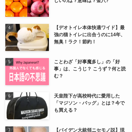
しいのは？意味は？金八?
【デオトイレ本体快適ワイド】最
強の猫トイレに出合うのに14年、
無臭！ラク！節約！
ことわざ「好事魔多し」の「好
事」は、こうじ？ こうず？何と読
む？
天皇陛下が高校時代に愛用した
「マジソン・バッグ」とは？今で
も買える？
【バイデン大統領ニセモノ説】現