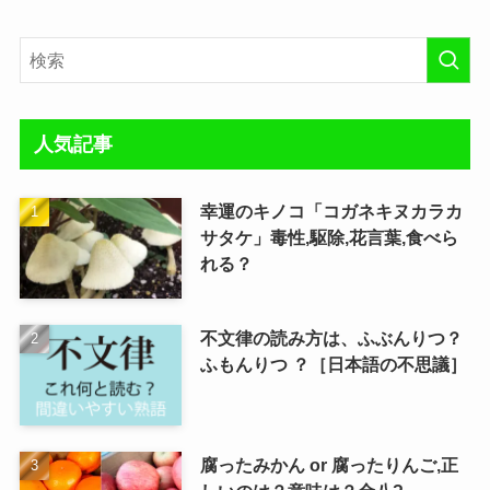
人気記事
幸運のキノコ「コガネキヌカラカ
サタケ」毒性,駆除,花言葉,食べら
れる？
不文律の読み方は、ふぶんりつ？
ふもんりつ ？［日本語の不思議］
腐ったみかん or 腐ったりんご,正