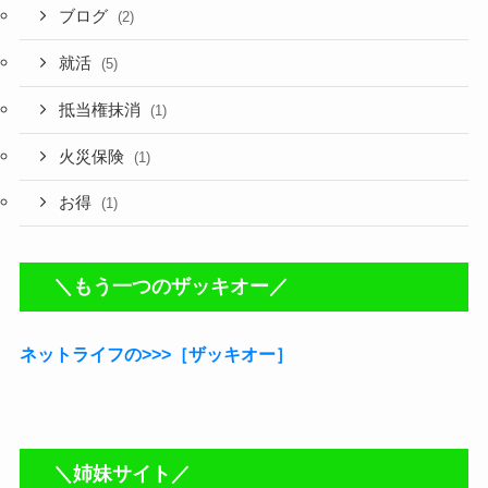
ブログ
(2)
就活
(5)
抵当権抹消
(1)
火災保険
(1)
お得
(1)
＼もう一つのザッキオー／
ネットライフの>>>［ザッキオー］
＼姉妹サイト／