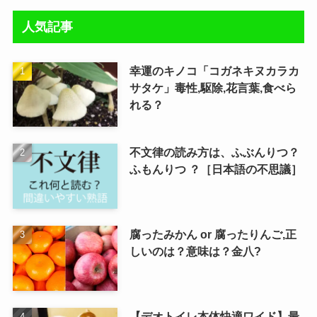
人気記事
幸運のキノコ「コガネキヌカラカ
サタケ」毒性,駆除,花言葉,食べら
れる？
不文律の読み方は、ふぶんりつ？
ふもんりつ ？［日本語の不思議］
腐ったみかん or 腐ったりんご,正
しいのは？意味は？金八?
【デオトイレ本体快適ワイド】最