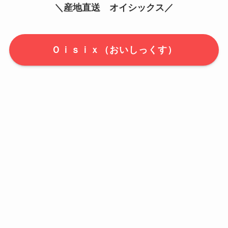
＼産地直送 オイシックス／
Ｏｉｓｉｘ（おいしっくす）