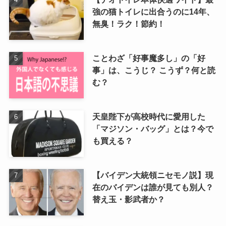
強の猫トイレに出合うのに14年、
無臭！ラク！節約！
ことわざ「好事魔多し」の「好
事」は、こうじ？ こうず？何と読
む？
天皇陛下が高校時代に愛用した
「マジソン・バッグ」とは？今で
も買える？
【バイデン大統領ニセモノ説】現
在のバイデンは誰が見ても別人？
替え玉・影武者か？