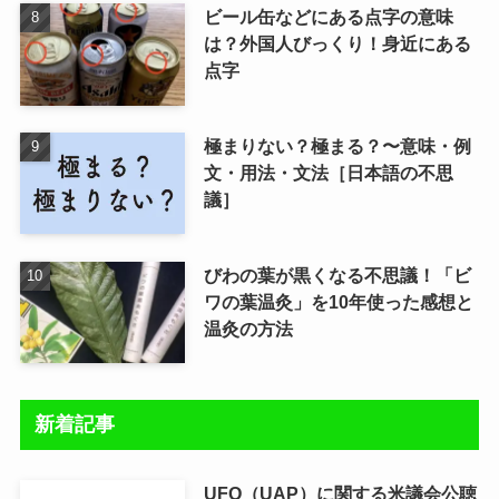
ビール缶などにある点字の意味
は？外国人びっくり！身近にある
点字
極まりない？極まる？〜意味・例
文・用法・文法［日本語の不思
議］
びわの葉が黒くなる不思議！「ビ
ワの葉温灸」を10年使った感想と
温灸の方法
新着記事
UFO（UAP）に関する米議会公聴